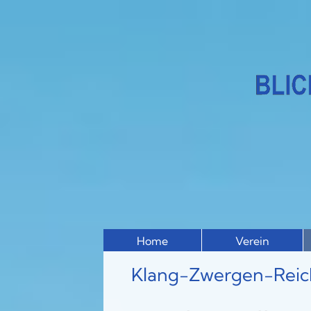
Home
Verein
Klang-Zwergen-Reic