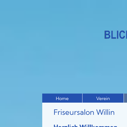
Home
Verein
Friseursalon Willin