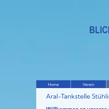
Home
Verein
Aral-Tankstelle Stühl